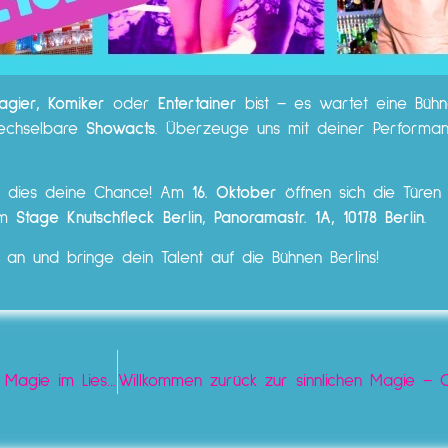
Magier, Komiker
oder
Entertainer
bist – es wartet eine Bühn
wechselbare
Showacts
. Überzeuge uns mit deiner Performa
st dies deine Chance! Am
16. Oktober
öffnen sich die Türe
Im
Stage Knutschfleck Berlin
,
Panoramastr. 1A, 10178 Berlin
.
an und bringe dein Talent auf die Bühnen Berlins!
Die Rückkehr des „Cirque du Burlesque“ – Erlebt die Magie im Lieschen Mueller!