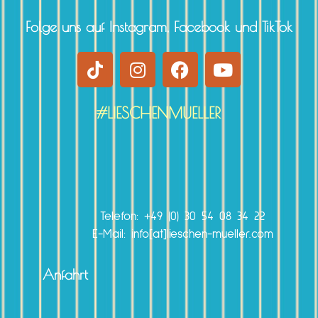
Folge uns auf Instagram, Facebook und TikTok
#LIESCHENMUELLER
Telefon:
+49 (0) 30 54 08 34 22
E-Mail: info[at]lieschen-mueller.com
Anfahrt