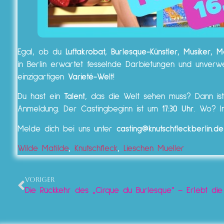
Egal, ob du
Luftakrobat, Burlesque-Künstler, Musiker, 
in Berlin erwartet fesselnde Darbietungen und unver
einzigartigen
Varieté-Welt
!
Du hast ein
Talent
, das die Welt sehen muss? Dann i
Anmeldung. Der Castingbeginn ist um
17:30 Uhr
. Wo? 
Melde dich bei uns unter
casting@knutschfleckberlin.de
Wilde Matilde
,
Knutschfleck
,
Lieschen Mueller
VORIGER