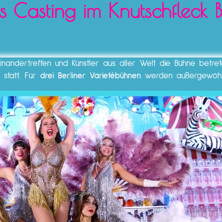
s Casting im Knutschfleck B
nandertreffen und Künstler aus aller Welt die Bühne betr
statt. Für
drei Berliner Varietébühnen
werden außergewöhnl