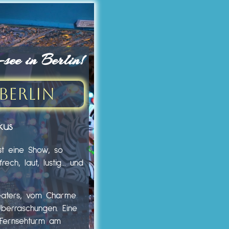
ee in Berlin!
Berlin
kus
st eine Show, so
ech, laut, lustig… und
heaters, vom Charme
Überraschungen. Eine
m Fernsehturm am