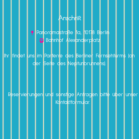
Anschrift
Panoramastraße 1a, 10178 Berlin
Bahnhof Alexanderplatz
Ihr findet uns im Parterre des Berliner Fernsehturms (an
der Seite des Neptunbrunnens).
Reservierungen und sonstige Anfragen bitte über unser
Kontaktformular.