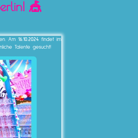
erlin! 🎪
eten. Am
16.10.2024
findet im
iche Talente gesucht!