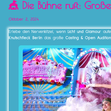
🎪 Die Bühne ruft: Große
Oktober 2, 2024
Erlebe den Nervenkitzel, wenn
Licht und Glamour
aufei
Knutschfleck Berlin
das große
Casting & Open Audition