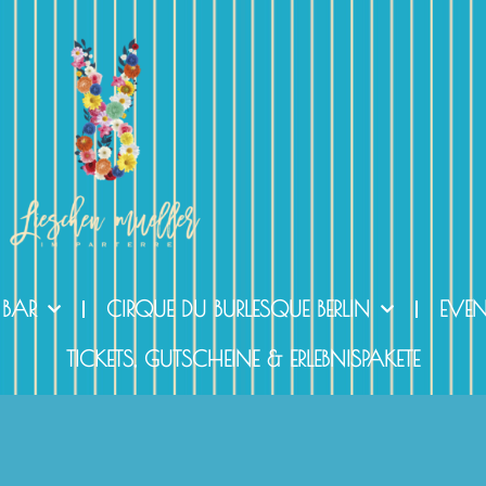
 BAR
CIRQUE DU BURLESQUE BERLIN
EVE
TICKETS, GUTSCHEINE & ERLEBNISPAKETE