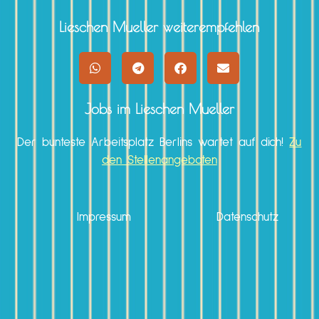
Lieschen Mueller weiterempfehlen
Jobs im Lieschen Mueller
Der bunteste Arbeitsplatz Berlins wartet auf dich!
Zu
den Stellenangeboten
Impressum
Datenschutz