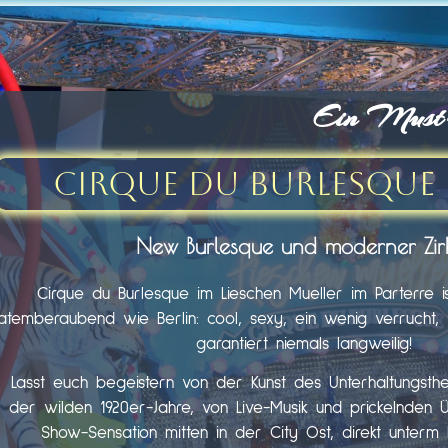
Ein Must-s
Cirque du Burlesque 
New Burlesque und moderner Zir
Cirque du Burlesque im Lieschen Mueller im Parterre i
atemberaubend wie Berlin: cool, sexy, ein wenig verrucht, fr
garantiert niemals langweilig!
Lasst euch begeistern von der Kunst des Unterhaltungst
der wilden 1920er-Jahre, von Live-Musik und prickelnden 
Show-Sensation mitten in der City Ost, direkt unter