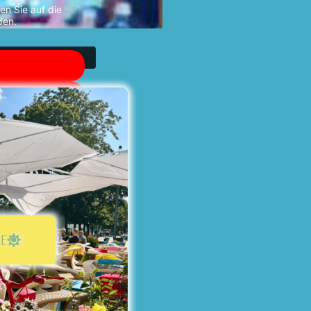
en Sie auf die
den.
E