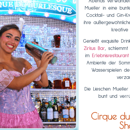
Abends verwandelt
Mueller in eine bunt
Cocktail- und Gin-Kr
ihre außergewöhnlich
kreative 
Genießt exquisite Dri
Zirkus Bar
, schlemmt B
im
Erlebnisrestaurant
Ambiente der Somm
Wasserspielen de
verza
Die Lieschen Mueller
bunt und verrü
Cirque du
Sh