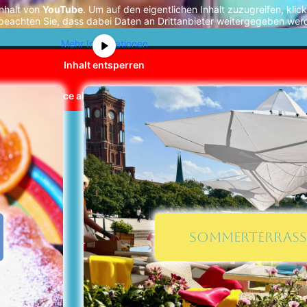
inhalt von
YouTube
. Um auf den eigentlichen Inhalt zuzugreifen, klick
e beachten Sie, dass dabei Daten an Drittanbieter weitergegeben wer
Mehr Informationen
Inhalt entsperren
erlichen Service akzeptieren und Inhalte entsperren
SOMMERTERRASS