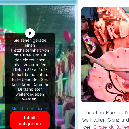
Sie sehen gerade
einen
Platzhalterinhalt von
YouTube
. Um auf
den eigentlichen
Inhalt zuzugreifen,
klicken Sie auf die
Schaltfläche unten.
Bitte beachten Sie,
dass dabei Daten an
Drittanbieter
weitergegeben
werden.
Mehr Informationen
Lieschen Mueller
läd
Inhalt
Welt voller Glanz un
entsperren
der
Cirque du Burl