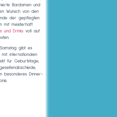
mierte Bardamen und
den Wunsch von den
unde der gepflegten
n mit meisterhaft
ls und Drinks
voll auf
osten.
 Samstag gibt es
mit internationalen
fekt für Geburtstage,
gesellenabschiede,
n besonderes Dinner-
bnis.