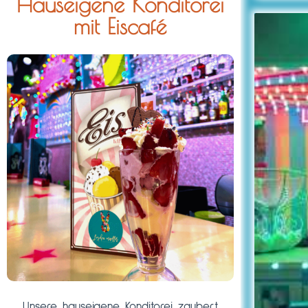
Hauseigene Konditorei
mit Eiscafé
Unsere hauseigene Konditorei zaubert