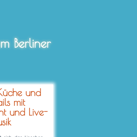
m Berliner
Küche und
ils mit
nt und Live-
sik