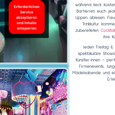
während keck kostü
Erforderlichen
Barherren euch je
Service
akzeptieren
Lippen ablesen. Fre
und Inhalte
Trinkkultur komme
entsperren
zubereiteten
Cocktai
ihre K
Jeden Freitag &
spektakuläre Shows 
Künstler:innen – per
Firmenevents, Jung
Mädelsabende und ei
Erle