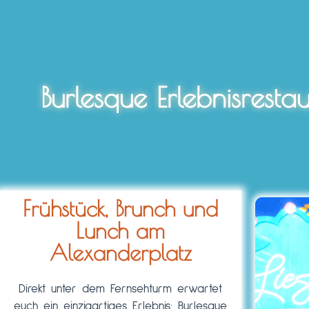
Burlesque Erlebnisresta
Frühstück, Brunch und
Lunch am
Alexanderplatz
Direkt unter dem Fernsehturm erwartet
euch ein einzigartiges Erlebnis: Burlesque