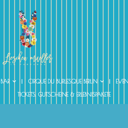
 BAR
CIRQUE DU BURLESQUE BERLIN
EVE
TICKETS, GUTSCHEINE & ERLEBNISPAKETE