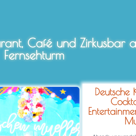
urant, Café und Zirkusbar a
Fernsehturm
Deutsche 
Cockta
Entertainme
Mu