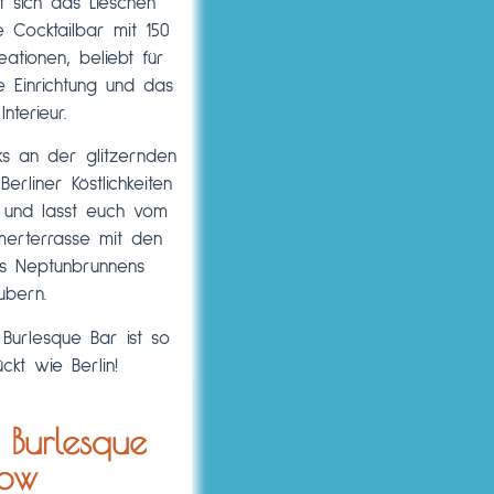
 sich das Lieschen
e Cocktailbar mit 150
eationen, beliebt für
e Einrichtung und das
Interieur.
nks an der glitzernden
erliner Köstlichkeiten
und lasst euch vom
erterrasse mit den
s Neptunbrunnens
ubern.
 Burlesque Bar ist so
ckt wie Berlin!
 Burlesque
ow