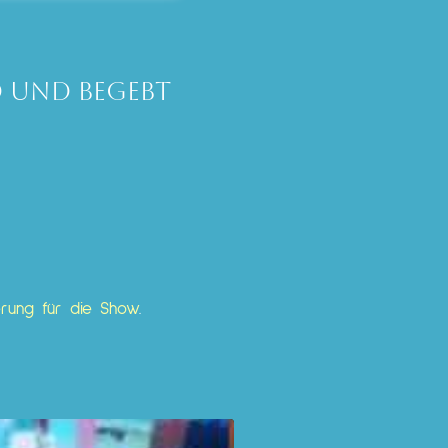
d und begebt
erung für die Show
.