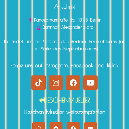
Anschrift
Panoramastraße 1a, 10178 Berlin
Bahnhof Alexanderplatz
Ihr findet uns im Parterre des Berliner Fernsehturms (an
der Seite des Neptunbrunnens).
Folge uns auf Instagram, Facebook und TikTok
#LIESCHENMUELLER
Lieschen Mueller weiterempfehlen