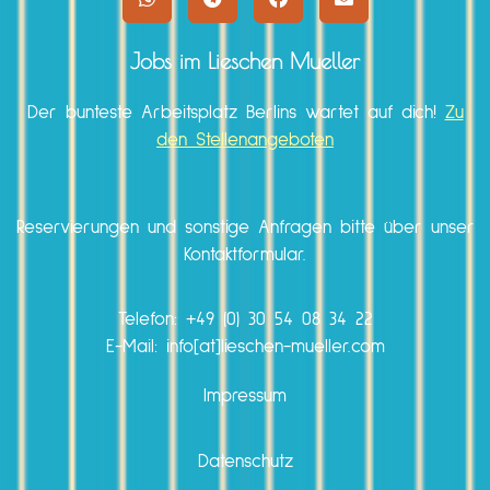
Jobs im Lieschen Mueller
Der bunteste Arbeitsplatz Berlins wartet auf dich!
Zu
den Stellenangeboten
Reservierungen und sonstige Anfragen bitte über unser
Kontaktformular.
Telefon:
+49 (0) 30 54 08 34 22
E-Mail: info[at]lieschen-mueller.com
Impressum
Datenschutz