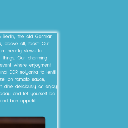
n Berlin, the old German
, above all, feast! Our
rom hearty stews to
g things. Our charming
 event where enjoyment
nal DDR solyanka to lentil
tzel on tomato sauce,
t dine deliciously or enjoy
today and let yourself be
and bon appetit!