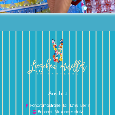
Anschrift
Panoramastraße 1a, 10178 Berlin
Bahnhof Alexanderplatz