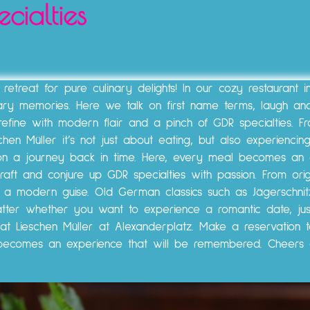
cialties
etreat for pure culinary delights! In our cozy restaurant i
nary memories. Here we talk on first name terms, laugh and
fine with modern flair and a pinch of GDR specialties. F
chen Müller it’s not just about eating, but also experiencin
u on a journey back in time. Here, every meal becomes an
raft and conjure up GDR specialties with passion. From origi
n a modern guise. Old German classics such as Jägerschni
matter whether you want to experience a romantic date, jus
 at Lieschen Müller at Alexanderplatz. Make a reservation 
 becomes an experience that will be remembered. Cheers 