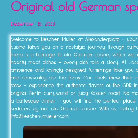
Original old German spe
Dezember 15, 2023
Welcome to Lieschen Müller at Alexanderplatz – your r
cuisine takes you on a nostalgic journey through culi
menu is a homage to old German cuisine, which we re
hearty meat dishes – every dish tells a story. At Lies
ambience and lovingly designed furnishings take yo
and conviviality are the focus. Our chefs know their c
stew – experience the authentic flavors of the GDR i
original Berlin currywurst or juicy Kassler roast. No 
a burlesque dinner – you will find the perfect place
seduced by our old German cuisine. With us, eating
info@lieschen-mueller.com