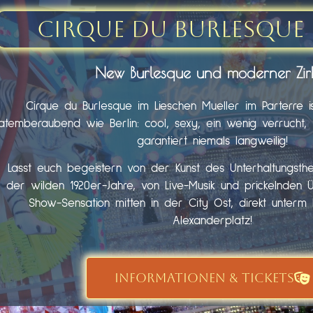
Cirque du Burlesque 
New Burlesque und moderner Zir
Cirque du Burlesque im Lieschen Mueller im Parterre i
atemberaubend wie Berlin: cool, sexy, ein wenig verrucht, fr
garantiert niemals langweilig!
Lasst euch begeistern von der Kunst des Unterhaltungst
der wilden 1920er-Jahre, von Live-Musik und prickelnden 
Show-Sensation mitten in der City Ost, direkt unter
Alexanderplatz!
INFORMATIONEN & TICKETS