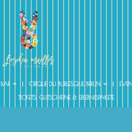
 BAR
CIRQUE DU BURLESQUE BERLIN
EVE
TICKETS, GUTSCHEINE & ERLEBNISPAKETE