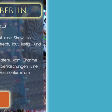
Berlin
kus
st eine Show, so
ech, laut, lustig… und
heaters, vom Charme
Überraschungen. Eine
m Fernsehturm am