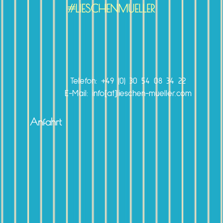
#LIESCHENMUELLER
Telefon:
+49 (0) 30 54 08 34 22
E-Mail: info[at]lieschen-mueller.com
Anfahrt