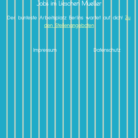
Jobs im Lieschen Mueller
Der bunteste Arbeitsplatz Berlins wartet auf dich!
Zu
den Stellenangeboten
Impressum
Datenschutz