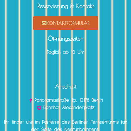
Reservierung & Kontakt
KONTAKTFORMULAR
Öffnungszeiten
Täglich ab 10 Uhr
Anschrift
Panoramastraße 1a, 10178 Berlin
Bahnhof Alexanderplatz
Ihr findet uns im Parterre des Berliner Fernsehturms (an
der Seite des Neptunbrunnens).