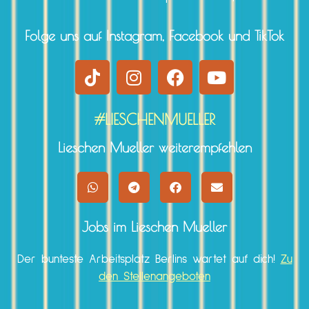
Folge uns auf Instagram, Facebook und TikTok
#LIESCHENMUELLER
Lieschen Mueller weiterempfehlen
Jobs im Lieschen Mueller
Der bunteste Arbeitsplatz Berlins wartet auf dich!
Zu
den Stellenangeboten