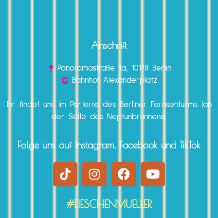
Anschrift
Panoramastraße 1a, 10178 Berlin
Bahnhof Alexanderplatz
Ihr findet uns im Parterre des Berliner Fernsehturms (an
der Seite des Neptunbrunnens).
Folge uns auf Instagram, Facebook und TikTok
#LIESCHENMUELLER