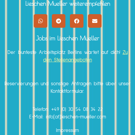
Lieschen Mueller weiterempfehlen
Jobs im Lieschen Mueller
Der bunteste Arbeitsplatz Berlins wartet auf dich!
Zu
den Stellenangeboten
Reservierungen und sonstige Anfragen bitte über unser
Kontaktformular.
Telefon:
+49 (0) 30 54 08 34 22
E-Mail: info[at]lieschen-mueller.com
Impressum