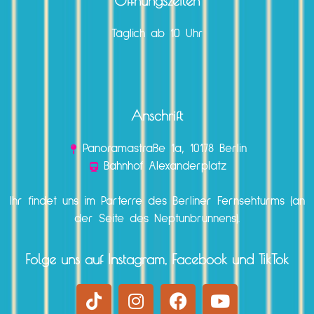
Öffnungszeiten
Täglich ab 10 Uhr
Anschrift
Panoramastraße 1a, 10178 Berlin
Bahnhof Alexanderplatz
Ihr findet uns im Parterre des Berliner Fernsehturms (an
der Seite des Neptunbrunnens).
Folge uns auf Instagram, Facebook und TikTok