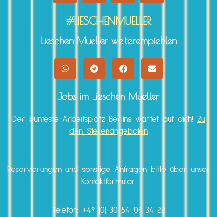
#LIESCHENMUELLER
Lieschen Mueller weiterempfehlen
Jobs im Lieschen Mueller
Der bunteste Arbeitsplatz Berlins wartet auf dich!
Zu
den Stellenangeboten
Reservierungen und sonstige Anfragen bitte über unser
Kontaktformular.
Telefon:
+49 (0) 30 54 08 34 22