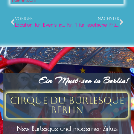
mueller.com
VORIGER
NÄCHSTER
Location für Events in Berlin
Nr. 1 für exotische Frühstückskreationen in Berlin
Ein Must-see in Berlin!
Cirque du Burlesque
Berlin
New Burlesque und moderner Zirkus