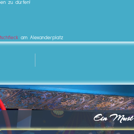
en zu dürfen!
tschfleck
am Alexanderplatz
Ein Must-s