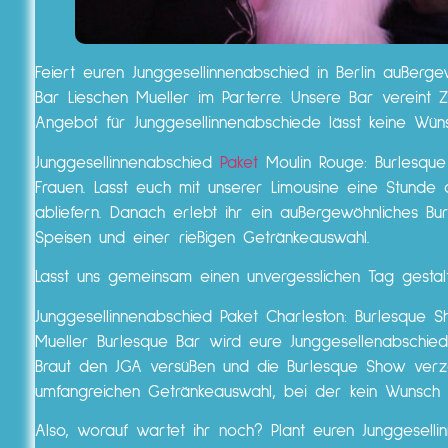
Feiert euren Junggesellinnenabschied in Berlin außerge
Bar Lieschen Mueller im Parterre. Unsere Bar vereint Z
Angebot für Junggesellinnenabschiede lässt keine Wü
Junggesellinnenabschied
Paket
Moulin Rouge: Burlesque 
Frauen. Lasst euch mit unserer Limousine eine Stunde d
abliefern. Danach erlebt ihr ein außergewöhnliches 
Speisen und einer rießigen Getränkeauswahl.
Lasst uns gemeinsam einen unvergesslichen Tag gestal
Junggesellinnenabschied Paket Charleston: Burlesque S
Mueller Burlesque Bar wird eure Junggesellenabschied-
Braut den JGA versüßen und die Burlesque Show ver
umfangreichen Getränkeauswahl, bei der kein Wunsch o
Also, worauf wartet ihr noch? Plant euren Junggeselli