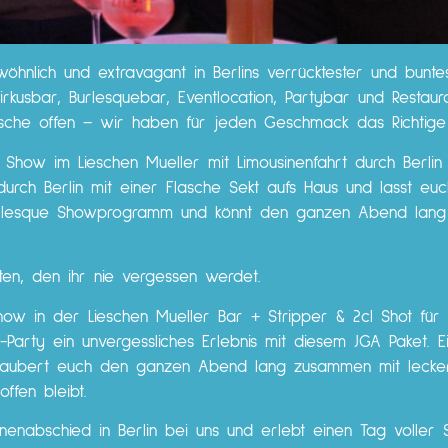
wöhnlich und extravagant in Berlins verrücktester und buntes
irkusbar, Burlesquebar, Eventlocation, Partybar und Restaur
nsche offen – wir haben für jeden Geschmack das Richtig
Show im Lieschen Mueller mit Limousinenfahrt durch Berlin 
urch Berlin mit einer Flasche Sekt aufs Haus und lasst euc
Burlesque Showprogramm und könnt den ganzen Abend lang 
ten, den ihr nie vergessen werdet.
how in der Lieschen Mueller Bar + Stripper & 2cl Shot für 
Party ein unvergessliches Erlebnis mit diesem JGA Paket. E
zaubert euch den ganzen Abend lang zusammen mit lecker
ffen bleibt.
nnenabschied in Berlin bei uns und erlebt einen Tag voller