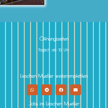
Öffnungszeiten
Täglich ab 10 Uhr
Lieschen Mueller weiterempfehlen
Jobs im Lieschen Mueller