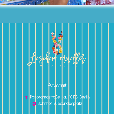
Anschrift
Panoramastraße 1a, 10178 Berlin
Bahnhof Alexanderplatz