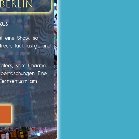
Berlin
kus
st eine Show, so
ech, laut, lustig… und
heaters, vom Charme
Überraschungen. Eine
m Fernsehturm am