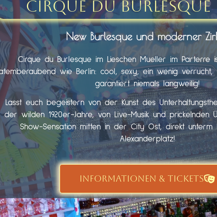
Cirque du Burlesque 
New Burlesque und moderner Zir
Cirque du Burlesque im Lieschen Mueller im Parterre i
atemberaubend wie Berlin: cool, sexy, ein wenig verrucht, fr
garantiert niemals langweilig!
Lasst euch begeistern von der Kunst des Unterhaltungst
der wilden 1920er-Jahre, von Live-Musik und prickelnden 
Show-Sensation mitten in der City Ost, direkt unter
Alexanderplatz!
INFORMATIONEN & TICKETS