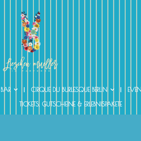
 BAR
CIRQUE DU BURLESQUE BERLIN
EVE
TICKETS, GUTSCHEINE & ERLEBNISPAKETE