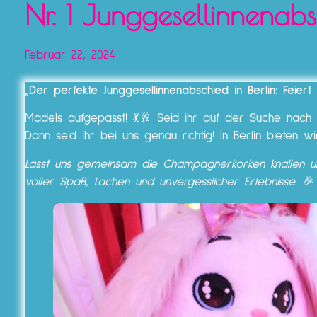
Nr. 1 Junggesellinnenabs
Februar 22, 2024
„Der perfekte Junggesellinnenabschied in Berlin: Feier
Mädels aufgepasst! 💃🥂 Seid ihr auf der Suche nach d
Dann seid ihr bei uns genau richtig! In Berlin bieten w
Lasst uns gemeinsam die Champagnerkorken knallen un
voller Spaß, Lachen und unvergesslicher Erlebnisse.
🎉