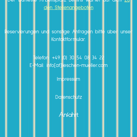
Der bunteste Arbeitsplatz Berlins wartet auf dich!
Zu
den Stellenangeboten
Reservierungen und sonstige Anfragen bitte über unser
Kontaktformular.
Telefon:
+49 (0) 30 54 08 34 22
E-Mail: info[at]lieschen-mueller.com
Impressum
Datenschutz
Anfahrt