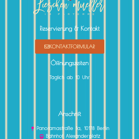
Reservierung & Kontakt
KONTAKTFORMULAR
Öffnungszeiten
Täglich ab 10 Uhr
Anschrift
Panoramastraße 1a, 10178 Berlin
Bahnhof Alexanderplatz