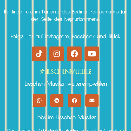
Ihr findet uns im Parterre des Berliner Fernsehturms (an
der Seite des Neptunbrunnens).
Folge uns auf Instagram, Facebook und TikTok
#LIESCHENMUELLER
Lieschen Mueller weiterempfehlen
Jobs im Lieschen Mueller