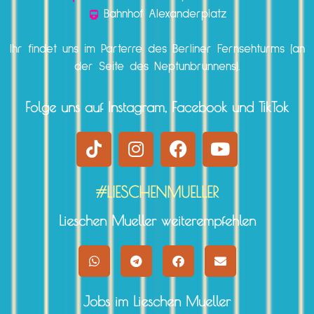
Bahnhof Alexanderplatz
Ihr findet uns im Parterre des Berliner Fernsehturms (an
der Seite des Neptunbrunnens).
Folge uns auf Instagram, Facebook und TikTok
#LIESCHENMUELLER
Lieschen Mueller weiterempfehlen
Jobs im Lieschen Mueller