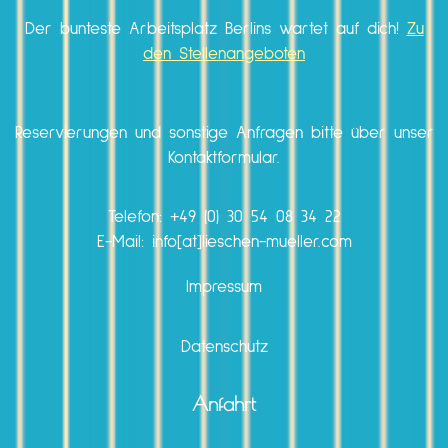
Der bunteste Arbeitsplatz Berlins wartet auf dich!
Zu
den Stellenangeboten
Reservierungen und sonstige Anfragen bitte über unser
Kontaktformular.
Telefon:
+49 (0) 30 54 08 34 22
E-Mail: info[at]lieschen-mueller.com
Impressum
Datenschutz
Anfahrt