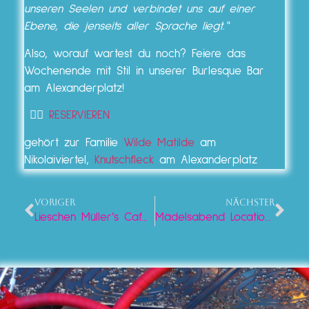
unseren Seelen und verbindet uns auf einer
Ebene, die jenseits aller Sprache liegt.“
Also, worauf wartest du noch? Feiere das
Wochenende mit Stil in unserer Burlesque Bar
am Alexanderplatz!
👉🏼
RESERVIEREN
gehört zur Familie
Wilde Matilde
am
Nikolaiviertel,
Knutschfleck
am Alexanderplatz
VORIGER
NÄCHSTER
Lieschen Müller’s Café in Berlin
Mädelsabend Location in Berlin