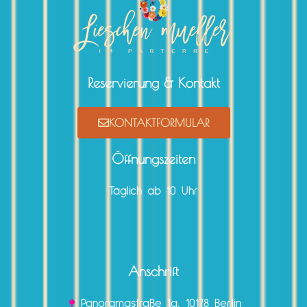
Reservierung & Kontakt
KONTAKTFORMULAR
Öffnungszeiten
Täglich ab 10 Uhr
Anschrift
Panoramastraße 1a, 10178 Berlin