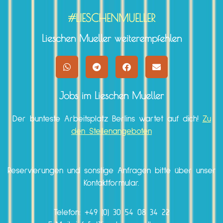
#LIESCHENMUELLER
Lieschen Mueller weiterempfehlen
Jobs im Lieschen Mueller
Der bunteste Arbeitsplatz Berlins wartet auf dich!
Zu
den Stellenangeboten
Reservierungen und sonstige Anfragen bitte über unser
Kontaktformular.
Telefon:
+49 (0) 30 54 08 34 22