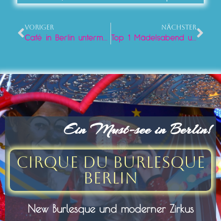
VORIGER
NÄCHSTER
Café in Berlin unterm Fernsehturm
Top 1 Mädelsabend unterm Fernsehturm
Ein Must-see in Berlin!
Cirque du Burlesque
Berlin
New Burlesque und moderner Zirkus