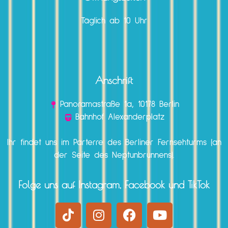
Täglich ab 10 Uhr
Anschrift
Panoramastraße 1a, 10178 Berlin
Bahnhof Alexanderplatz
Ihr findet uns im Parterre des Berliner Fernsehturms (an
der Seite des Neptunbrunnens).
Folge uns auf Instagram, Facebook und TikTok