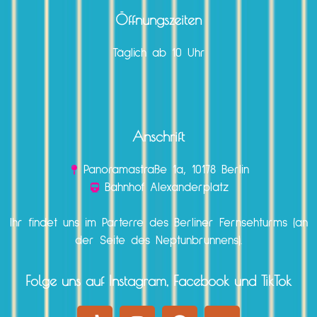
Öffnungszeiten
Täglich ab 10 Uhr
Anschrift
Panoramastraße 1a, 10178 Berlin
Bahnhof Alexanderplatz
Ihr findet uns im Parterre des Berliner Fernsehturms (an
der Seite des Neptunbrunnens).
Folge uns auf Instagram, Facebook und TikTok