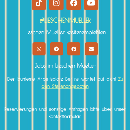
#LIESCHENMUELLER
Lieschen Mueller weiterempfehlen
Jobs im Lieschen Mueller
Der bunteste Arbeitsplatz Berlins wartet auf dich!
Zu
den Stellenangeboten
Reservierungen und sonstige Anfragen bitte über unser
Kontaktformular.