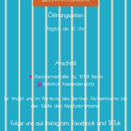
Öffnungszeiten
Täglich ab 10 Uhr
Anschrift
Panoramastraße 1a, 10178 Berlin
Bahnhof Alexanderplatz
Ihr findet uns im Parterre des Berliner Fernsehturms (an
der Seite des Neptunbrunnens).
Folge uns auf Instagram, Facebook und TikTok