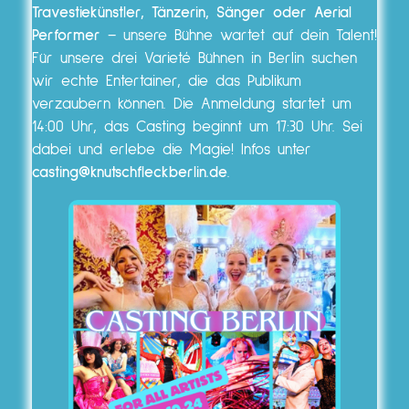
Travestiekünstler, Tänzerin, Sänger oder Aerial
Performer
– unsere Bühne wartet auf dein Talent!
Für unsere drei Varieté Bühnen in Berlin suchen
wir echte Entertainer, die das Publikum
verzaubern können. Die Anmeldung startet um
14:00 Uhr, das Casting beginnt um 17:30 Uhr. Sei
dabei und erlebe die Magie! Infos unter
casting@knutschfleckberlin.de
.