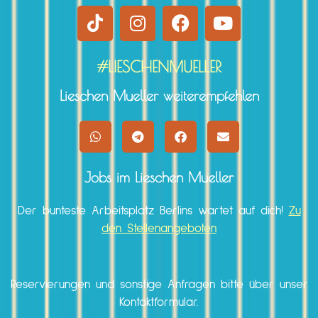
#LIESCHENMUELLER
Lieschen Mueller weiterempfehlen
Jobs im Lieschen Mueller
Der bunteste Arbeitsplatz Berlins wartet auf dich!
Zu
den Stellenangeboten
Reservierungen und sonstige Anfragen bitte über unser
Kontaktformular.