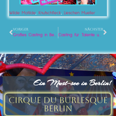
Wilde Matilde
,
Knutschfleck
,
Lieschen Mueller
VORIGER
NÄCHSTER
Großes Casting in Berlin – Bühne frei für Künstler aller Art!
Casting für Talente und Showacts im Knutschfleck Berlin!
Ein Must-see in Berlin!
Cirque du Burlesque
Berlin