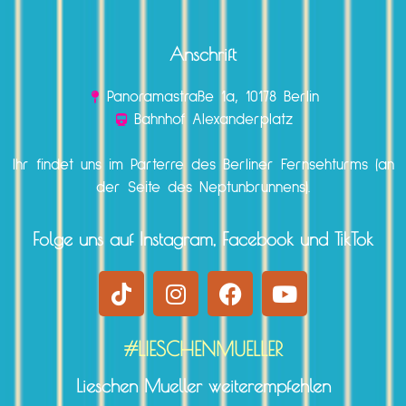
Anschrift
Panoramastraße 1a, 10178 Berlin
Bahnhof Alexanderplatz
Ihr findet uns im Parterre des Berliner Fernsehturms (an
der Seite des Neptunbrunnens).
Folge uns auf Instagram, Facebook und TikTok
#LIESCHENMUELLER
Lieschen Mueller weiterempfehlen