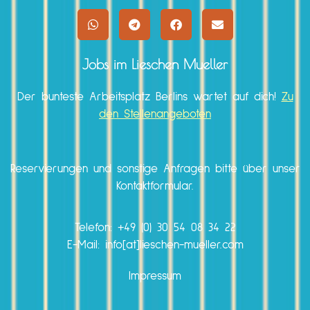
Jobs im Lieschen Mueller
Der bunteste Arbeitsplatz Berlins wartet auf dich!
Zu
den Stellenangeboten
Reservierungen und sonstige Anfragen bitte über unser
Kontaktformular.
Telefon:
+49 (0) 30 54 08 34 22
E-Mail: info[at]lieschen-mueller.com
Impressum