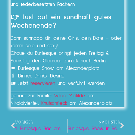
und federbesetzten Fächern.
👉 Lust auf ein sündhaft gutes
Wochenende?
Dann schnapp dir deine Girls, dein Date – oder
komm solo und sexy!
Cirque du Burlesque bringt jeden Freitag &
Samstag den Glamour zurück nach Berlin.
💋 Burlesque Show am Alexanderplatz
💄 Dinner. Drinks. Desire.
🎟️ Jetzt
reservieren
und verführt werden.
gehört zur Familie
Wilde Matilde
am
Nikolaiviertel,
Knutschfleck
am Alexanderplatz
VORIGER
NÄCHSTER
1. Burlesque Bar am Alexanderplatz
Burlesque Show in Berlin – Dein sündiger Abend im Lieschen Mueller