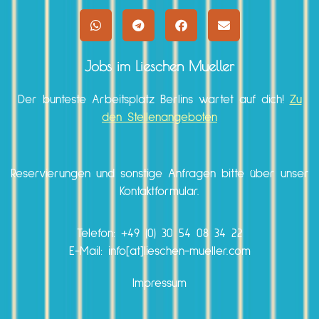
Jobs im Lieschen Mueller
Der bunteste Arbeitsplatz Berlins wartet auf dich!
Zu
den Stellenangeboten
Reservierungen und sonstige Anfragen bitte über unser
Kontaktformular.
Telefon:
+49 (0) 30 54 08 34 22
E-Mail: info[at]lieschen-mueller.com
Impressum