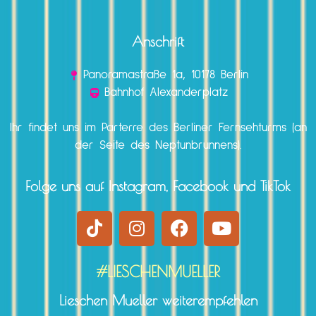
Anschrift
Panoramastraße 1a, 10178 Berlin
Bahnhof Alexanderplatz
Ihr findet uns im Parterre des Berliner Fernsehturms (an
der Seite des Neptunbrunnens).
Folge uns auf Instagram, Facebook und TikTok
#LIESCHENMUELLER
Lieschen Mueller weiterempfehlen