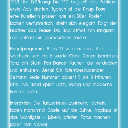
19:30 Uhr Eröffnung
: Die MC begrüßt das Publikum,
erste Acts starten. Typisch ist die
Pinup Pose
–
eine Künstlerin posiert wie ein 50er Poster,
lächelt verführerisch, dreht sich elegant. Folgt der
Feather Boa Tease
: Die Boa öffnet sich langsam
und enthüllt ein glamouröses Kostüm.
Hauptprogramm
: 8 bis 10 verschiedene Acts
wechseln sich ab. Erwarte
Chair Dance
(sinnlichen
Tanz am Stuhl),
Fan Dance
(Fächer, die verdecken
und enthüllen),
Aerial Silk
(atemberaubender
Seiltanz). Jede Nummer dauert 5 bis 8 Minuten.
Eine Live Band spielt Jazz, Swing und moderne
Remixe dazu.
Interaktion
: Die Tänzerinnen zwinkern, lächeln,
laden manchmal Gäste auf die Bühne. Applaus ist
das Wichtigste – jubeln, pfeifen, Fotos machen
(aber kein Video).