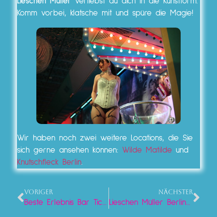
Lieschen Müller
verliebst du dich in die Kunstform.
Komm vorbei, klatsche mit und spüre die Magie!
Wir haben noch zwei weitere Locations, die Sie
sich gerne ansehen können:
Wilde Matilde
und
Knutschfleck Berlin
.
VORIGER
NÄCHSTER
Beste Erlebnis Bar Tickets Gutscheine Berlin: Lieschen Müller Erlebnis
Lieschen Müller Berlin sucht dich: Kellner, Oberkellner & Servicekräfte (m/w/d) für Frühstück, Café, Mittag & Abend! du entscheidest!