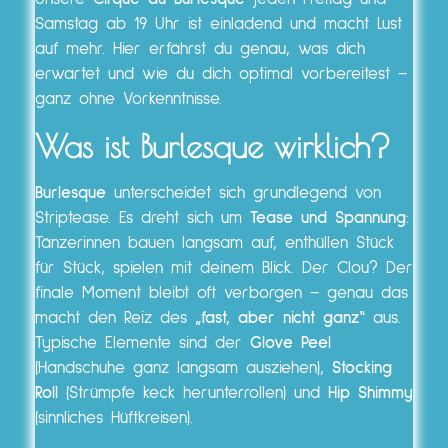
Samstag ab 19 Uhr ist einladend und macht Lust
auf mehr. Hier erfährst du genau, was dich
erwartet und wie du dich optimal vorbereitest –
ganz ohne Vorkenntnisse.
Was ist Burlesque wirklich?
Burlesque
unterscheidet sich grundlegend von
Striptease. Es dreht sich um
Tease und Spannung
:
Tänzerinnen bauen langsam auf, enthüllen Stück
für Stück, spielen mit deinem Blick. Der Clou? Der
finale Moment bleibt oft verborgen – genau das
macht den Reiz des
„fast, aber nicht ganz“
aus.
Typische Elemente sind der
Glove Peel
(Handschuhe ganz langsam ausziehen),
Stocking
Roll
(Strümpfe keck herunterrollen) und
Hip Shimmy
(sinnliches Hüftkreisen).