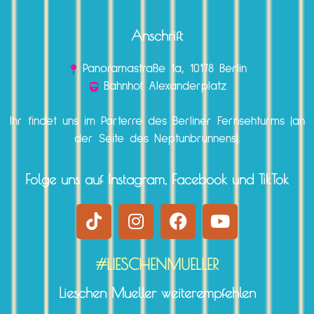
Anschrift
Panoramastraße 1a, 10178 Berlin
Bahnhof Alexanderplatz
Ihr findet uns im Parterre des Berliner Fernsehturms (an
der Seite des Neptunbrunnens).
Folge uns auf Instagram, Facebook und TikTok
#LIESCHENMUELLER
Lieschen Mueller weiterempfehlen