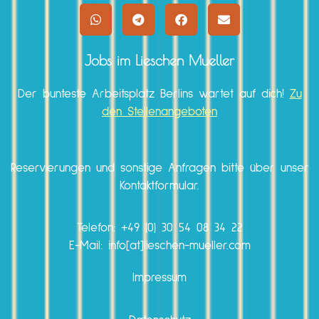
Jobs im Lieschen Mueller
Der bunteste Arbeitsplatz Berlins wartet auf dich!
Zu
den Stellenangeboten
Reservierungen und sonstige Anfragen bitte über unser
Kontaktformular.
Telefon:
+49 (0) 30 54 08 34 22
E-Mail: info[at]lieschen-mueller.com
Impressum