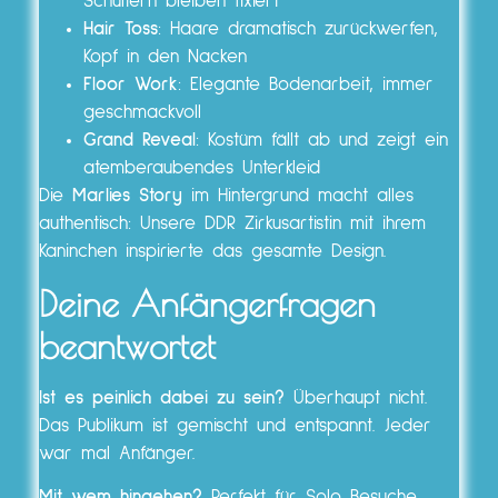
Schultern bleiben fixiert
Hair Toss
: Haare dramatisch zurückwerfen,
Kopf in den Nacken
Floor Work
: Elegante Bodenarbeit, immer
geschmackvoll
Grand Reveal
: Kostüm fällt ab und zeigt ein
atemberaubendes Unterkleid
Die
Marlies Story
im Hintergrund macht alles
authentisch: Unsere DDR Zirkusartistin mit ihrem
Kaninchen inspirierte das gesamte Design.
Deine Anfängerfragen
beantwortet
Ist es peinlich dabei zu sein?
Überhaupt nicht.
Das Publikum ist gemischt und entspannt. Jeder
war mal Anfänger.
Mit wem hingehen?
Perfekt für Solo Besuche,