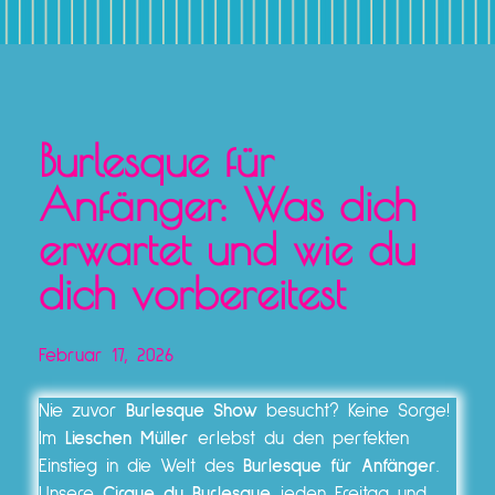
Burlesque für
Anfänger: Was dich
erwartet und wie du
dich vorbereitest
Februar 17, 2026
Nie zuvor
Burlesque Show
besucht? Keine Sorge!
Im
Lieschen Müller
erlebst du den perfekten
Einstieg in die Welt des
Burlesque für Anfänger
.
Unsere
Cirque du Burlesque
jeden Freitag und