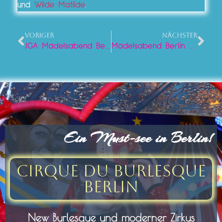
und
Wilde Matilde
.
VORIGER
NÄCHSTER
JGA Mädelsabend Berlin Alexanderplatz, Burlesque, Gin & Glitzer im Lieschen Müller!
Mädelsabend Berlin Alexanderplatz, Lieschen Müller macht eure Nacht unvergesslich!
Ein Must-see in Berlin!
Cirque du Burlesque
Berlin
New Burlesque und moderner Zirkus