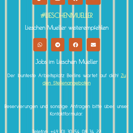
#LIESCHENMUELLER
Lieschen Mueller weiterempfehlen
Jobs im Lieschen Mueller
Der bunteste Arbeitsplatz Berlins wartet auf dich!
Zu
den Stellenangeboten
Reservierungen und sonstige Anfragen bitte über unser
Kontaktformular.
Telefon:
+49 (0) 30 54 08 34 22