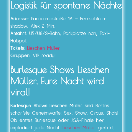
Logistik für spontane Nächte
Adresse:
Panoramastraße 1A – Fernsehturm
shadow, Alex 2 Min.
Anfahrt:
U5/U8/S-Bahn, Parkplätze nah, Taxi-
Hotspot.
Tickets:
Lieschen Müller
Gruppen:
VIP ready!
Burlesque Shows Lieschen
Müller
, Eure Nacht wird
viral!
Burlesque Shows Lieschen Müller
sind Berlins
schärfste Geheimwaffe: Sex, Show, Circus, Shots!
Ob erstes Burlesque oder JGA-Finale hier
explodiert jede Nacht.
Lieschen Müller
geklickt,