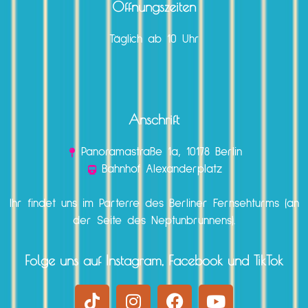
Öffnungszeiten
Täglich ab 10 Uhr
Anschrift
Panoramastraße 1a, 10178 Berlin
Bahnhof Alexanderplatz
Ihr findet uns im Parterre des Berliner Fernsehturms (an
der Seite des Neptunbrunnens).
Folge uns auf Instagram, Facebook und TikTok