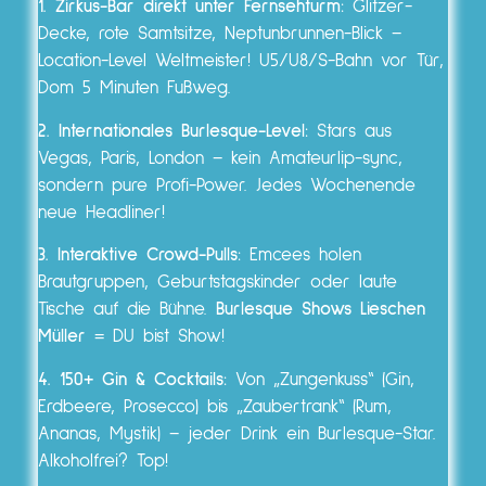
1. Zirkus-Bar direkt unter Fernsehturm:
Glitzer-
Decke, rote Samtsitze, Neptunbrunnen-Blick –
Location-Level Weltmeister! U5/U8/S-Bahn vor Tür,
Dom 5 Minuten Fußweg.
2. Internationales Burlesque-Level:
Stars aus
Vegas, Paris, London – kein Amateurlip-sync,
sondern pure Profi-Power. Jedes Wochenende
neue Headliner!
3. Interaktive Crowd-Pulls:
Emcees holen
Brautgruppen, Geburtstagskinder oder laute
Tische auf die Bühne.
Burlesque Shows Lieschen
Müller
= DU bist Show!
4. 150+ Gin & Cocktails:
Von „Zungenkuss“ (Gin,
Erdbeere, Prosecco) bis „Zaubertrank“ (Rum,
Ananas, Mystik) – jeder Drink ein Burlesque-Star.
Alkoholfrei? Top!