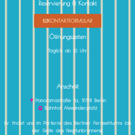
Reservierung & Kontakt
KONTAKTFORMULAR
Öffnungszeiten
Täglich ab 10 Uhr
Anschrift
Panoramastraße 1a, 10178 Berlin
Bahnhof Alexanderplatz
Ihr findet uns im Parterre des Berliner Fernsehturms (an
der Seite des Neptunbrunnens).