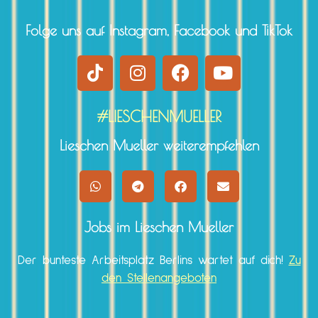
Folge uns auf Instagram, Facebook und TikTok
#LIESCHENMUELLER
Lieschen Mueller weiterempfehlen
Jobs im Lieschen Mueller
Der bunteste Arbeitsplatz Berlins wartet auf dich!
Zu
den Stellenangeboten