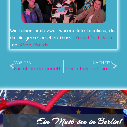
Wir haben noch zwei weitere tolle Locations, die
du dir gerne ansehen kannst
:
Knutschfleck Berlin
und
Wilde Matilde
.
VORIGER
NÄCHSTER
Suchst du die perfekte Birthday-Location? Deine Geburtstagsparty mit Turmglanz im Lieschen Müller!
Double‑Date mit Turmfunkeln! Dates, Drinks & Show im Lieschen Müller!
Ein Must-see in Berlin!