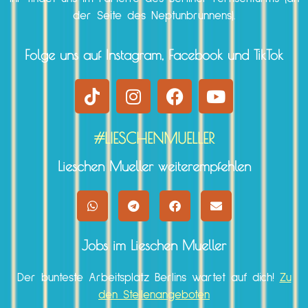
der Seite des Neptunbrunnens).
Folge uns auf Instagram, Facebook und TikTok
#LIESCHENMUELLER
Lieschen Mueller weiterempfehlen
Jobs im Lieschen Mueller
Der bunteste Arbeitsplatz Berlins wartet auf dich!
Zu
den Stellenangeboten