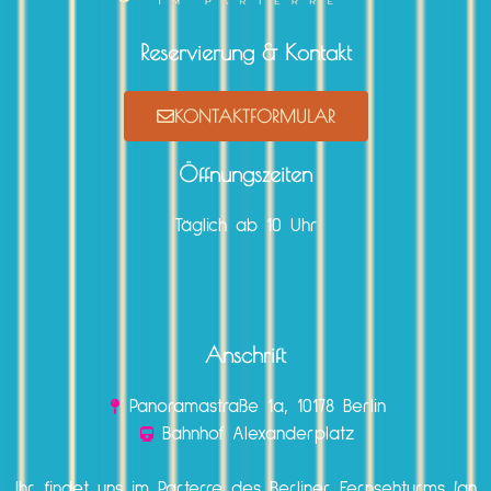
Reservierung & Kontakt
KONTAKTFORMULAR
Öffnungszeiten
Täglich ab 10 Uhr
Anschrift
Panoramastraße 1a, 10178 Berlin
Bahnhof Alexanderplatz
Ihr findet uns im Parterre des Berliner Fernsehturms (an