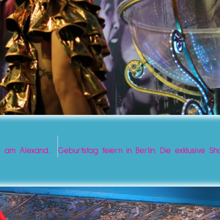
Nr. 1 Cocktailbar Berlin: Erstklassige Mixology & Show am Alexanderplatz