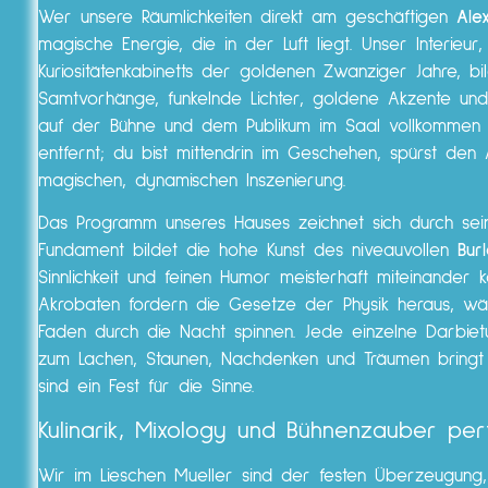
Wer unsere Räumlichkeiten direkt am geschäftigen
Ale
magische Energie, die in der Luft liegt. Unser Interieur,
Kuriositätenkabinetts der goldenen Zwanziger Jahre, bi
Samtvorhänge, funkelnde Lichter, goldene Akzente und
auf der Bühne und dem Publikum im Saal vollkommen 
entfernt; du bist mittendrin im Geschehen, spürst den
magischen, dynamischen Inszenierung.
Das Programm unseres Hauses zeichnet sich durch seine
Fundament bildet die hohe Kunst des niveauvollen
Bur
Sinnlichkeit und feinen Humor meisterhaft miteinander 
Akrobaten fordern die Gesetze der Physik heraus, w
Faden durch die Nacht spinnen. Jede einzelne Darbie
zum Lachen, Staunen, Nachdenken und Träumen bringt 
sind ein Fest für die Sinne.
Kulinarik, Mixology und Bühnenzauber per
Wir im Lieschen Mueller sind der festen Überzeugun