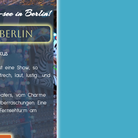
ee in Berlin!
Berlin
kus
st eine Show, so
ech, laut, lustig… und
heaters, vom Charme
Überraschungen. Eine
m Fernsehturm am