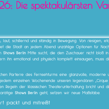
6: Die spektakulärsten Var
h, laut, schillernd und ständig in Bewegung. Von riesigen, et
bietet die Stadt an jedem Abend unzählige Optionen für Na
en
Shows Berlin
Mitte sucht, die den Zuschauer nicht bloß in
ern ihn emotional und physisch komplett einsaugen, muss di
schen Parterre des Fernsehturms eine glanzvolle, moderne 
n jedem einzelnen Wochenende unseren legendären „Cirque 
n Regeln der klassischen Theaterunterhaltung bricht und d
karätige
Shows Berlin
geht, setzen wir neue Maßstäbe.
rt packt und mitreißt