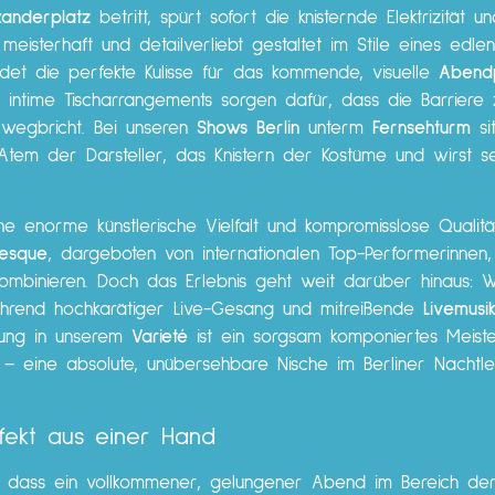
xanderplatz
betritt, spürt sofort die knisternde Elektrizität 
 meisterhaft und detailverliebt gestaltet im Stile eines edlen
ldet die perfekte Kulisse für das kommende, visuelle
Abend
 intime Tischarrangements sorgen dafür, dass die Barriere 
wegbricht. Bei unseren
Shows Berlin
unterm
Fernsehturm
si
 Atem der Darsteller, das Knistern der Kostüme und wirst s
 enorme künstlerische Vielfalt und kompromisslose Qualität
lesque
, dargeboten von internationalen Top-Performerinnen, 
kombinieren. Doch das Erlebnis geht weit darüber hinaus: We
ährend hochkarätiger Live-Gesang und mitreißende
Livemusi
tung in unserem
Varieté
ist ein sorgsam komponiertes Meist
– eine absolute, unübersehbare Nische im Berliner Nacht
fekt aus einer Hand
g, dass ein vollkommener, gelungener Abend im Bereich d