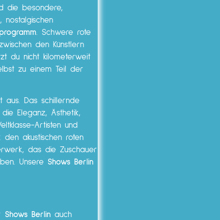
und die besondere,
, nostalgischen
programm
. Schwere rote
zwischen den Künstlern
tzt du nicht kilometerweit
elbst zu einem Teil der
 aus. Das schillernde
die Eleganz, Ästhetik,
ltklasse-Artisten und
k
den akustischen roten
erwerk, das die Zuschauer
leben. Unsere
Shows Berlin
er
Shows Berlin
auch