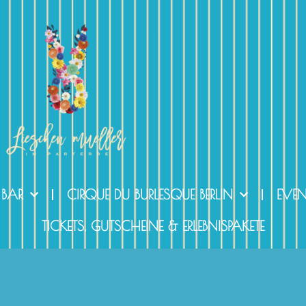
 BAR
CIRQUE DU BURLESQUE BERLIN
EVE
TICKETS, GUTSCHEINE & ERLEBNISPAKETE