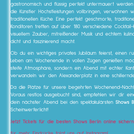
gastronomisch und flüssig perfekt untermauert werden 
die Künstler Höchstleistungen vollbringen, verwöhnen 
traditionellen Küche. Eine perfekt geschmorte, tradition
Konditoren treffen auf über 180 verschiedene Cocktail-
visuellem Zauber, mitreißender Musik und echtem ku
dicht und faszinierend macht.
Ob du ein wichtiges privates Jubiläum feierst, einen r
Leben am Wochenende in vollen Zügen genießen möchtes
steife Atmosphäre, sondern ein Abend mit echter Ka
verwandeln wir den Alexanderplatz in eine schillernde
Da die Plätze für unsere begehrten Wochenend-Nächte
Voraus restlos ausgebucht sind, empfehlen wir dir ein
dein nächster Abend bei den spektakulärsten
Shows Be
Scheinwerferlicht!
Jetzt Tickets für die besten Shows Berlin online sichern
für mehr Eindrücke folgt uns auf Instagram!