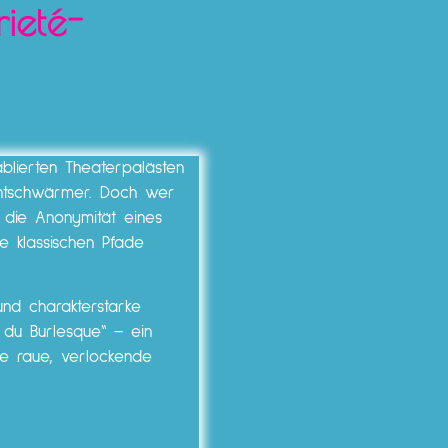
ieté-
ablierten Theaterpalästen
chtschwärmer. Doch wer
 die Anonymität eines
e klassischen Pfade
und charakterstarke
du Burlesque“ – ein
ie raue, verlockende