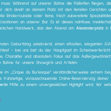
muss. Während auf unserer Bühne die Pailletten fliegen, d
wir dich direkt an deinem Platz mit den feinsten Gerichten
elle Rinderroulade oder feine, frisch zubereitete Spezialität
Kreationen an unserer Bar. Es ist dieses nahtlose, meisterha
linarischen Handwerk, das den Abend am
Alexanderplatz
in
unden Geburtstag zelebrierst, einen stilvollen, eleganten J
t – bei uns bist du der Hauptgast im Scheinwerferlicht de
nte, Charakter und absolutem Fokus auf das Außergewöhnli
 Bühne für unsere Showgirls und Artisten.
 im „Cirque du Burlesque“ verständlicherweise extrem be
e frühzeitige, vorausschauende Online-Reservierung deiner 
rlin
Mitte zu einem unvergesslichen Highlight wird. Wir se
!