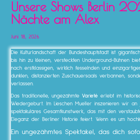
Unsere Shows Berlin 202
Nächte am Alex
Juni 18, 2026
Die Kulturlandschaft der Bundeshauptstadt ist gigantisc
bis hin zu kleinen, versteckten Underground-Bühnen 
nach erstklassigen, wirklich fesselnden und einzigartig
dunklen, distanzierten Zuschauersaals verbannen, sond
verlassen.
Das traditionelle, ungezähmte
Varieté
erlebt im histori
Wiedergeburt. Im Lieschen Mueller inszenieren wir a
spektakuläres Gesamtkunstwerk, das mit den verstaubte
Eleganz der Berliner Historie feiert. Wenn es um hoch
Ein ungezähmtes Spektakel, das dich sofo