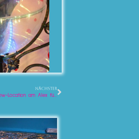
NÄCHSTER
Geburtstag feiern in Berlin: Die exklusive Show-Location am Alex für deinen Tag 2026!