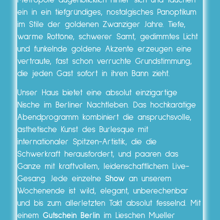
Metropole augenblicklich hinter sich und tauchen
ein in ein tiefgründiges, nostalgisches Panoptikum
im Stile der goldenen Zwanziger Jahre. Tiefe,
warme Rottöne, schwerer Samt, gedimmtes Licht
und funkelnde goldene Akzente erzeugen eine
vertraute, fast schon verruchte Grundstimmung,
die jeden Gast sofort in ihren Bann zieht.
Unser Haus bietet eine absolut einzigartige
Nische im Berliner Nachtleben. Das hochkarätige
Abendprogramm kombiniert die anspruchsvolle,
ästhetische Kunst des Burlesque mit
internationaler Spitzen-Artistik, die die
Schwerkraft herausfordert, und paaren das
Ganze mit kraftvollem, leidenschaftlichem Live-
Gesang. Jede einzelne
Show
an unserem
Wochenende ist wild, elegant, unberechenbar
und bis zum allerletzten Takt absolut fesselnd. Mit
einem
Gutschein Berlin
im Lieschen Mueller