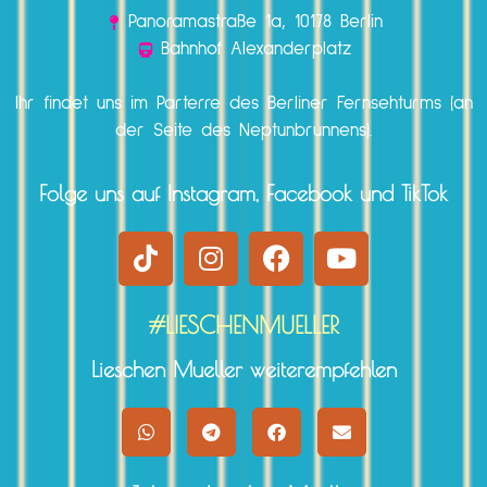
Panoramastraße 1a, 10178 Berlin
Bahnhof Alexanderplatz
Ihr findet uns im Parterre des Berliner Fernsehturms (an
der Seite des Neptunbrunnens).
Folge uns auf Instagram, Facebook und TikTok
#LIESCHENMUELLER
Lieschen Mueller weiterempfehlen