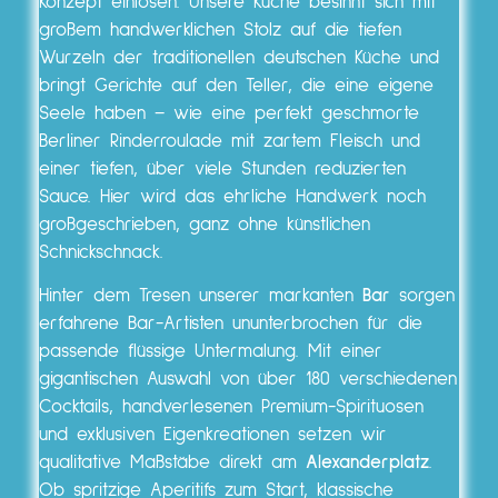
Konzept einlösen. Unsere Küche besinnt sich mit
großem handwerklichen Stolz auf die tiefen
Wurzeln der traditionellen deutschen Küche und
bringt Gerichte auf den Teller, die eine eigene
Seele haben – wie eine perfekt geschmorte
Berliner Rinderroulade mit zartem Fleisch und
einer tiefen, über viele Stunden reduzierten
Sauce. Hier wird das ehrliche Handwerk noch
großgeschrieben, ganz ohne künstlichen
Schnickschnack.
Hinter dem Tresen unserer markanten
Bar
sorgen
erfahrene Bar-Artisten ununterbrochen für die
passende flüssige Untermalung. Mit einer
gigantischen Auswahl von über 180 verschiedenen
Cocktails, handverlesenen Premium-Spirituosen
und exklusiven Eigenkreationen setzen wir
qualitative Maßstäbe direkt am
Alexanderplatz
.
Ob spritzige Aperitifs zum Start, klassische