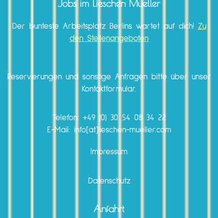
Jobs im Lieschen Mueller
Der bunteste Arbeitsplatz Berlins wartet auf dich!
Zu
den Stellenangeboten
Reservierungen und sonstige Anfragen bitte über unser
Kontaktformular.
Telefon:
+49 (0) 30 54 08 34 22
E-Mail: info[at]lieschen-mueller.com
Impressum
Datenschutz
Anfahrt