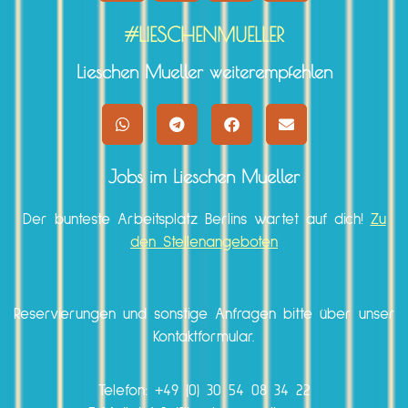
#LIESCHENMUELLER
Lieschen Mueller weiterempfehlen
Jobs im Lieschen Mueller
Der bunteste Arbeitsplatz Berlins wartet auf dich!
Zu
den Stellenangeboten
Reservierungen und sonstige Anfragen bitte über unser
Kontaktformular.
Telefon:
+49 (0) 30 54 08 34 22