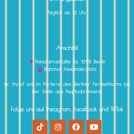
Täglich ab 10 Uhr
Anschrift
Panoramastraße 1a, 10178 Berlin
Bahnhof Alexanderplatz
Ihr findet uns im Parterre des Berliner Fernsehturms (an
der Seite des Neptunbrunnens).
Folge uns auf Instagram, Facebook und TikTok