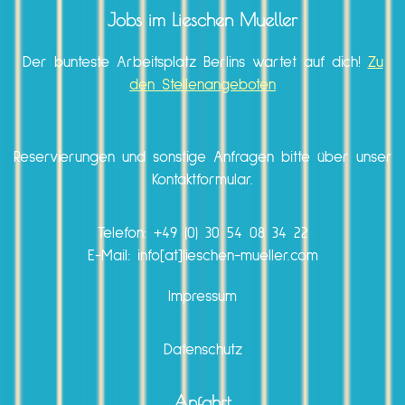
Jobs im Lieschen Mueller
Der bunteste Arbeitsplatz Berlins wartet auf dich!
Zu
den Stellenangeboten
Reservierungen und sonstige Anfragen bitte über unser
Kontaktformular.
Telefon:
+49 (0) 30 54 08 34 22
E-Mail: info[at]lieschen-mueller.com
Impressum
Datenschutz
Anfahrt