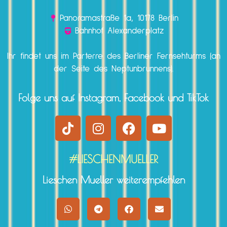
Panoramastraße 1a, 10178 Berlin
Bahnhof Alexanderplatz
Ihr findet uns im Parterre des Berliner Fernsehturms (an
der Seite des Neptunbrunnens).
Folge uns auf Instagram, Facebook und TikTok
#LIESCHENMUELLER
Lieschen Mueller weiterempfehlen