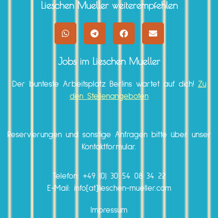
Lieschen Mueller weiterempfehlen
Jobs im Lieschen Mueller
Der bunteste Arbeitsplatz Berlins wartet auf dich!
Zu
den Stellenangeboten
Reservierungen und sonstige Anfragen bitte über unser
Kontaktformular.
Telefon:
+49 (0) 30 54 08 34 22
E-Mail: info[at]lieschen-mueller.com
Impressum