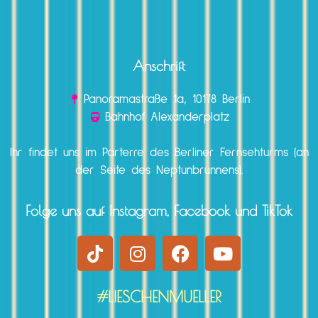
Anschrift
Panoramastraße 1a, 10178 Berlin
Bahnhof Alexanderplatz
Ihr findet uns im Parterre des Berliner Fernsehturms (an
der Seite des Neptunbrunnens).
Folge uns auf Instagram, Facebook und TikTok
#LIESCHENMUELLER